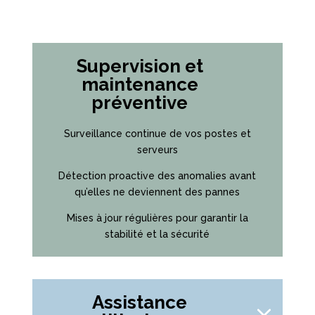
Supervision et
maintenance
préventive
Surveillance continue de vos postes et
serveurs
Détection proactive des anomalies avant
qu’elles ne deviennent des pannes
Mises à jour régulières pour garantir la
stabilité et la sécurité
Assistance