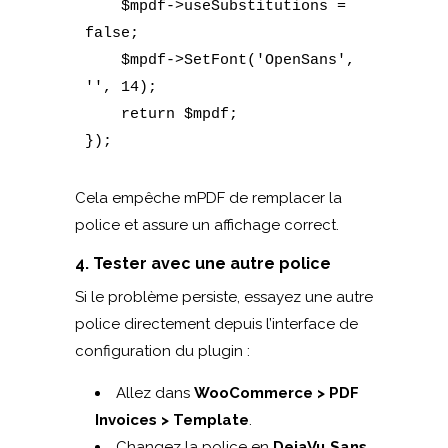
    $mpdf->useSubstitutions = 
false;

    $mpdf->SetFont('OpenSans', 
'', 14);

    return $mpdf;

Cela empêche mPDF de remplacer la
police et assure un affichage correct.
4. Tester avec une autre police
Si le problème persiste, essayez une autre
police directement depuis l’interface de
configuration du plugin :
Allez dans
WooCommerce > PDF
Invoices > Template
.
Changez la police en
DejaVu Sans