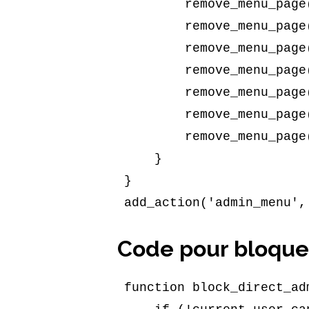
        remove_menu_page('users.php'); // Comptes

        remove_menu_page('tools.php'); // Outils

        remove_menu_page('options-general.php'); // Réglages

        remove_menu_page('wfls-options'); // Wordfence

        remove_menu_page('et_divi_options'); // Divi

        remove_menu_page('forminator'); // Forminator

        remove_menu_page('loco-translate'); // Loco Translate

    }

}

Code pour bloquer
function block_direct_ad