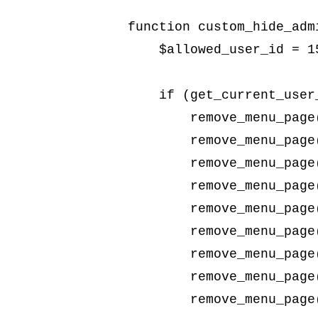
function custom_hide_admi
    $allowed_user_id = 15; // ID de l'utilisateur admin

    if (get_current_user_id() != $allowed_user_id) {

        remove_menu_page('cookie-law-info'); // CookieYes

        remove_menu_page('ultimate-member'); // Ultimate Member

        remove_menu_page('simple_history_page'); // Simple History

        remove_menu_page('edit.php'); // Articles

        remove_menu_page('edit.php?post_type=page'); // Pages

        remove_menu_page('upload.php'); // Médias

        remove_menu_page('edit-comments.php'); // Commentaires

        remove_menu_page('themes.php'); // Apparence

        remove_menu_page('plugins.php'); // Extensions
