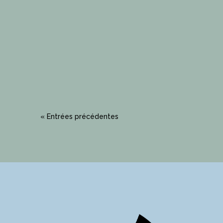
Hypothèses Vous pilotez un
actionneur depuis Home Assistant
et vous souhaitez que la commande
ressemble à une...
« Entrées précédentes